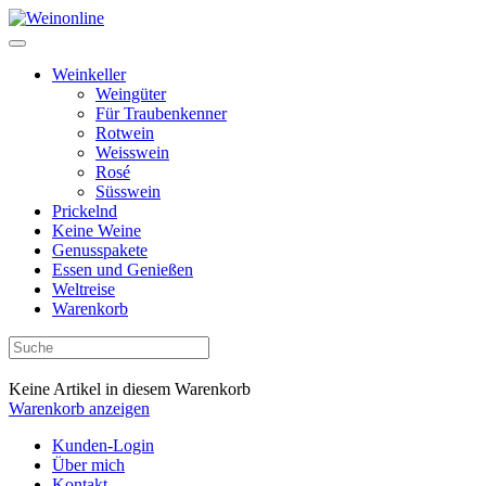
Weinkeller
Weingüter
Für Traubenkenner
Rotwein
Weisswein
Rosé
Süsswein
Prickelnd
Keine Weine
Genusspakete
Essen und Genießen
Weltreise
Warenkorb
Keine Artikel in diesem Warenkorb
Warenkorb anzeigen
Kunden-Login
Über mich
Kontakt