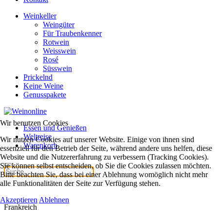
Weinkeller
Weingüter
Für Traubenkenner
Rotwein
Weisswein
Rosé
Süsswein
Prickelnd
Keine Weine
Genusspakete
Wir benutzen Cookies
Essen und Genießen
Weltreise
Wir nutzen Cookies auf unserer Website. Einige von ihnen sind
Warenkorb
essenziell für den Betrieb der Seite, während andere uns helfen, diese
Website und die Nutzererfahrung zu verbessern (Tracking Cookies).
Sie können selbst entscheiden, ob Sie die Cookies zulassen möchten.
Bitte beachten Sie, dass bei einer Ablehnung womöglich nicht mehr
alle Funktionalitäten der Seite zur Verfügung stehen.
Akzeptieren
Ablehnen
Frankreich