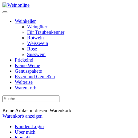
Weinkeller
Weingüter
Für Traubenkenner
Rotwein
Weisswein
Rosé
Süsswein
Prickelnd
Keine Weine
Genusspakete
Essen und Genießen
Weltreise
Warenkorb
Keine Artikel in diesem Warenkorb
Warenkorb anzeigen
Kunden-Login
Über mich
Kontakt