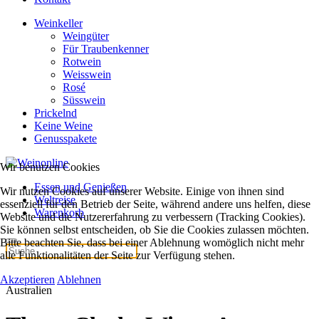
Weinkeller
Weingüter
Für Traubenkenner
Rotwein
Weisswein
Rosé
Süsswein
Prickelnd
Keine Weine
Genusspakete
Wir benutzen Cookies
Essen und Genießen
Wir nutzen Cookies auf unserer Website. Einige von ihnen sind
Weltreise
essenziell für den Betrieb der Seite, während andere uns helfen, diese
Warenkorb
Website und die Nutzererfahrung zu verbessern (Tracking Cookies).
Sie können selbst entscheiden, ob Sie die Cookies zulassen möchten.
Bitte beachten Sie, dass bei einer Ablehnung womöglich nicht mehr
alle Funktionalitäten der Seite zur Verfügung stehen.
Akzeptieren
Ablehnen
Australien