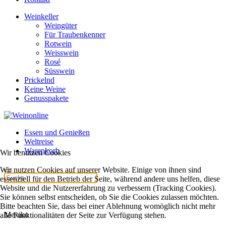
Weinkeller
Weingüter
Für Traubenkenner
Rotwein
Weisswein
Rosé
Süsswein
Prickelnd
Keine Weine
Genusspakete
Essen und Genießen
Weltreise
Warenkorb
Wir benutzen Cookies
Wir nutzen Cookies auf unserer Website. Einige von ihnen sind
essenziell für den Betrieb der Seite, während andere uns helfen, diese
Website und die Nutzererfahrung zu verbessern (Tracking Cookies).
Sie können selbst entscheiden, ob Sie die Cookies zulassen möchten.
Bitte beachten Sie, dass bei einer Ablehnung womöglich nicht mehr
Mexiko
alle Funktionalitäten der Seite zur Verfügung stehen.