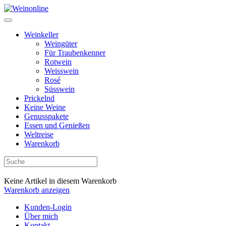
Weinkeller
Weingüter
Für Traubenkenner
Rotwein
Weisswein
Rosé
Süsswein
Prickelnd
Keine Weine
Genusspakete
Essen und Genießen
Weltreise
Warenkorb
Keine Artikel in diesem Warenkorb
Warenkorb anzeigen
Kunden-Login
Über mich
Kontakt