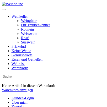
Weinkeller
Weingüter
Für Traubenkenner
Rotwein
Weisswein
Rosé
Süsswein
Prickelnd
Keine Weine
Genusspakete
Essen und Genießen
Weltreise
Warenkorb
Keine Artikel in diesem Warenkorb
Warenkorb anzeigen
Kunden-Login
Über mich
Kontakt