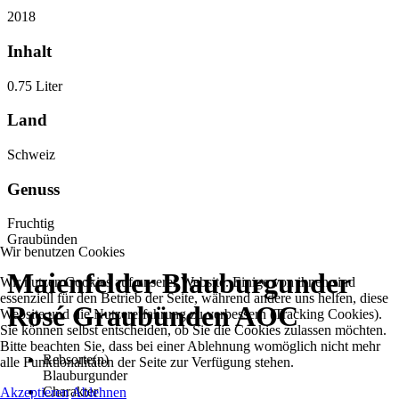
2018
Inhalt
0.75 Liter
Land
Schweiz
Genuss
Fruchtig
Graubünden
Wir benutzen Cookies
Maienfelder Blauburgunder
Wir nutzen Cookies auf unserer Website. Einige von ihnen sind
essenziell für den Betrieb der Seite, während andere uns helfen, diese
Rosé Graubünden AOC
Website und die Nutzererfahrung zu verbessern (Tracking Cookies).
Sie können selbst entscheiden, ob Sie die Cookies zulassen möchten.
Bitte beachten Sie, dass bei einer Ablehnung womöglich nicht mehr
Rebsorte(n)
alle Funktionalitäten der Seite zur Verfügung stehen.
Blauburgunder
Charakter
Akzeptieren
Ablehnen