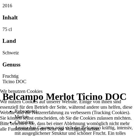
2016
Inhalt
75 cl
Land
Schweiz
Genuss
Fruchtig
Ticino DOC
Wir benutzen Cookies
Belcampo Merlot Ticino DOC
Wir nutzen Cookies auf unserer Website. Einige von ihnen sind
essenziell für den Betrieb der Seite, während andere uns helfen, diese
Rebsorte(n)
Website und die Nutzererfahrung zu verbessern (Tracking Cookies).
Merlot
Sie können selbst entscheiden, ob Sie die Cookies zulassen möchten.
Charakter
Bitte beachten Sie, dass bei einer Ablehnung womöglich nicht mehr
Aroma Am Gaumen zeigt sich der Belcampo kräftig, intensiv,
alle Funktionalitäten der Seite zur Verfügung stehen.
mit ausgeglichener Struktur und schöner Frucht. Ein tolles