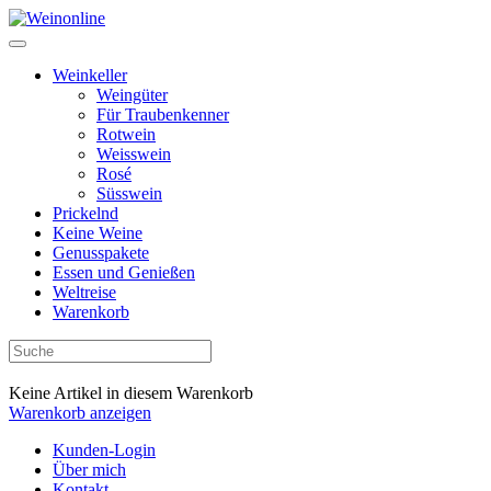
Weinkeller
Weingüter
Für Traubenkenner
Rotwein
Weisswein
Rosé
Süsswein
Prickelnd
Keine Weine
Genusspakete
Essen und Genießen
Weltreise
Warenkorb
Keine Artikel in diesem Warenkorb
Warenkorb anzeigen
Kunden-Login
Über mich
Kontakt